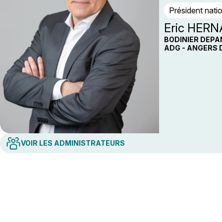
Président nati
Eric HER
BODINIER DEPA
ADG - ANGERS 
VOIR LES ADMINISTRATEURS
Vice-président délégué
M. Sylvain KWIATHOWSKI
ECO 2 ENERGIES (62)
GAZ SERVICE (59)
Trésorier
Mme Marie SOUPLET