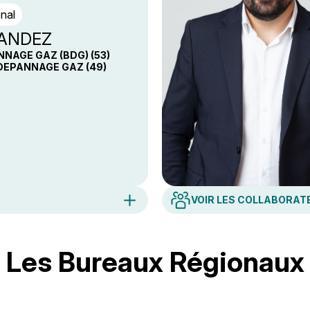
onal
NANDEZ
NNAGE GAZ (BDG) (53)
DEPANNAGE GAZ (49)
VOIR LES COLLABORAT
Directeur G
M. Vince
Les Bureaux Régionaux
5 Rue Saint-
01 45 70 95
Assistante 
Mme Clair