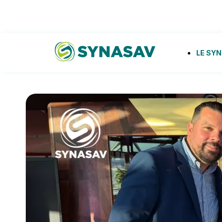
Aller
au
contenu
Aller
au
LE SY
contenu
Synasav
15 ans du CNPG : le SYNASAV engagé