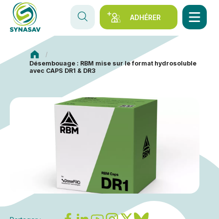
ADHÉRER
Synasav
Désembouage : RBM mise sur le format hydrosoluble
avec CAPS DR1 & DR3