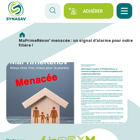
ADHÉRER
Synasav
MaPrimeRénov’ menacée : un signal d’alarme pour notre
filière !