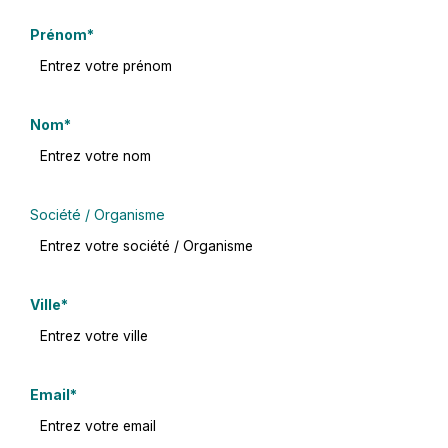
Champ
Prénom
*
obligatoire
Champ
Nom
*
obligatoire
Société / Organisme
Champ
Ville
*
obligatoire
Champ
Email
*
obligatoire