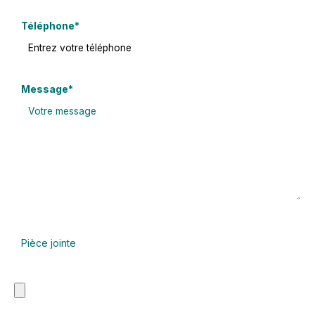
Champ
Téléphone
*
obligatoire
Champ
Message
*
obligatoire
Pièce jointe