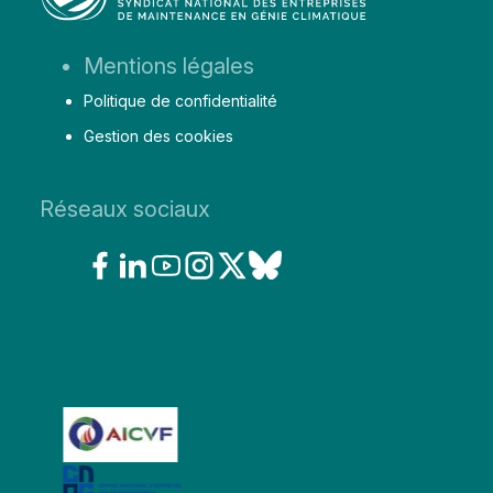
Aller
Mentions légales
au
Politique de confidentialité
contenu
Gestion des cookies
Réseaux sociaux
LE SYNASAV EST MEMBRE DE :