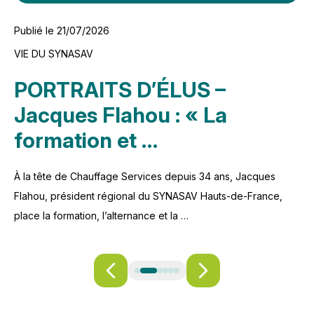
Pu
Publié le 21/07/2026
RÈ
VIE DU SYNASAV
L
PORTRAITS D’ÉLUS –
a
Jacques Flahou : « La
formation et …
Le
ap
e
À la tête de Chauffage Services depuis 34 ans, Jacques
com
Flahou, président régional du SYNASAV Hauts-de-France,
place la formation, l’alternance et la …